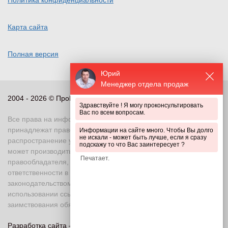
Политика конфиденциальности
Карта сайта
Полная версия
Юрий
Менеджер отдела продаж
2004 - 2026 © ПроПериметр, все права защищены
Здравствуйте ! Я могу проконсультировать
Вас по всем вопросам.
Все права на информационные и иные материалы сайта
принадлежат правообладателю. Воспроизведение или
Информации на сайте много. Чтобы Вы долго
не искали - может быть лучше, если я сразу
распространение указанных материалов в любой форме
подскажу то что Вас заинтересует ?
может производиться только с письменного разрешения
правообладателя, в противном случае возможно применение
ответственности в соответствии с действующим
законодательством Российской Федерации. При
использовании ссылка на правообладателя и источник
заимствования обязательна
Разработка сайта —
«Askaron Systems»