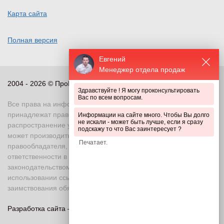
Карта сайта
Полная версия
Евгений
Менеджер отдела продаж
2004 - 2026 © ПроПериметр, все права защищены
Здравствуйте ! Я могу проконсультировать
Вас по всем вопросам.
Все права на информационные и иные материалы сайта
принадлежат правообладателю. Воспроизведение или
Информации на сайте много. Чтобы Вы долго
не искали - может быть лучше, если я сразу
распространение указанных материалов в любой форме
подскажу то что Вас заинтересует ?
может производиться только с письменного разрешения
правообладателя, в противном случае возможно применение
ответственности в соответствии с действующим
законодательством Российской Федерации. При
использовании ссылка на правообладателя и источник
заимствования обязательна
Разработка сайта —
«Askaron Systems»