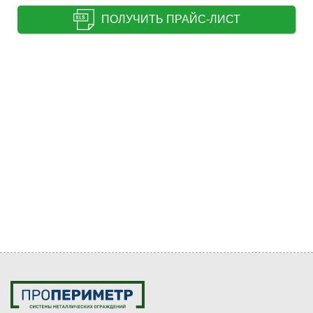
ПОЛУЧИТЬ ПРАЙС-ЛИСТ
Внимание! Цены снижены
Спешите купить до 31.08.2026
0
0
0
0
0
0
0
0
Дней
Часов
Минут
Секунд
КУПИТЬ ПО АКЦИИ