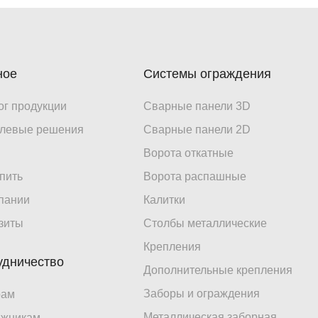
ное
Системы ограждения
ог продукции
Сварные панели 3D
левые решения
Сварные панели 2D
Ворота откатные
упить
Ворота распашные
пании
Калитки
зиты
Столбы металлические
Крепления
удничество
Дополнительные крепления
Заборы и ограждения
рам
Металлическая заборная
ажникам