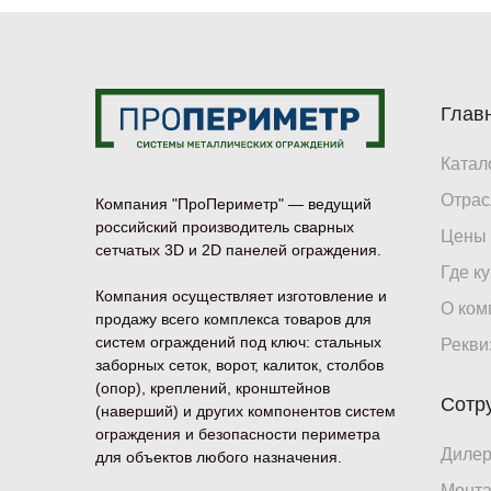
Глав
Катал
Отрас
Компания "ПроПериметр" — ведущий
российский производитель сварных
Цены
сетчатых 3D и 2D панелей ограждения.
Где к
Компания осуществляет изготовление и
О ком
продажу всего комплекса товаров для
систем ограждений под ключ: стальных
Рекви
заборных сеток, ворот, калиток, столбов
(опор), креплений, кронштейнов
Сотр
(наверший) и других компонентов систем
ограждения и безопасности периметра
Диле
для объектов любого назначения.
Монт