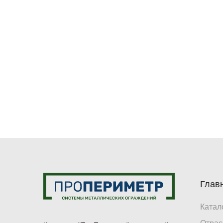
Глав
Катал